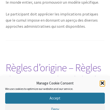
le monde entier, sans promouvoir un modèle spécifique.
Le participant doit apprécier les implications pratiques
que le cumul impose en donnant un aperçu des diverses
approches administratives qui sont disponibles.
Règles d’origine – Règles
de transport (Module 5)
Manage Cookie Consent
We use cookies to optimize our website and our service.
Accept
“Ce module aide l’apprenant à comprendre qu’à côté du
respect des critères d’origine et des exigences
Deny