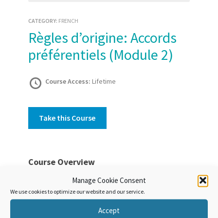
CATEGORY:
FRENCH
Règles d’origine: Accords
préférentiels (Module 2)
Course Access:
Lifetime
Take this Course
Course Overview
À la fin de ce cours, les apprenants devraient
Manage Cookie Consent
être capables de :
We use cookies to optimize our website and our service.
Accept
discuter en général du vocabulaire et de