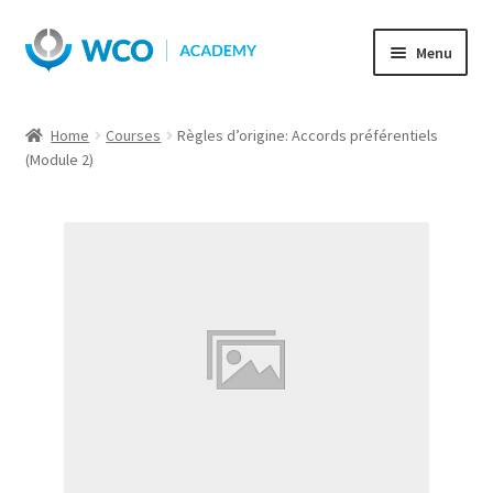
Skip
Skip
Menu
to
to
navigation
content
Home
Courses
Règles d’origine: Accords préférentiels
(Module 2)