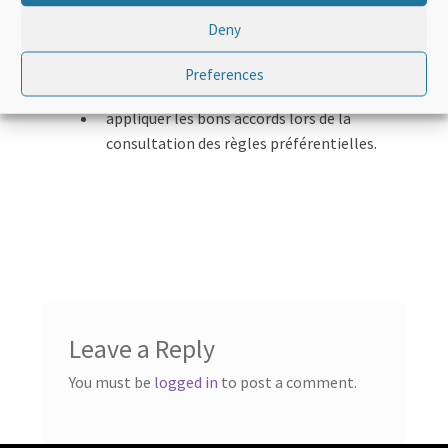
la structure communs à la plupart des
Deny
accords préférentiels sur l’origine
lire, comprendre et appliquer les accords
Preferences
relatifs à une région donnée
appliquer les bons accords lors de la
consultation des règles préférentielles.
Leave a Reply
You must be
logged in
to post a comment.