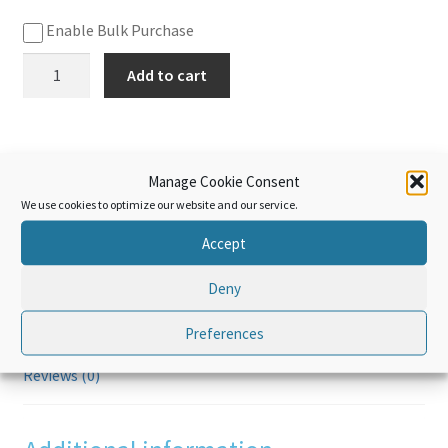
Enable Bulk Purchase
Tránsito
Add to cart
aduanero
Curso
quantity
Manage Cookie Consent
Additional information
We use cookies to optimize our website and our service.
Accept
Audience and duration
Deny
Hardware and requirements
Preferences
Reviews (0)