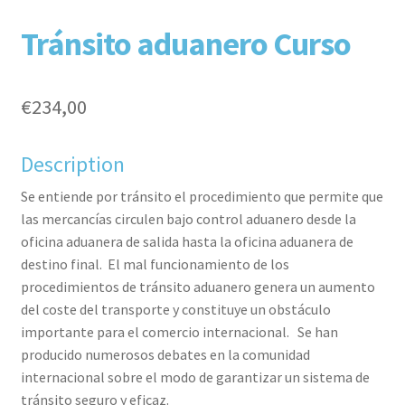
F
T
L
P
Tránsito aduanero Curso
€
234,00
Description
Se entiende por tránsito el procedimiento que permite que
aceb
witte
inked
inter
las mercancías circulen bajo control aduanero desde la
oficina aduanera de salida hasta la oficina aduanera de
destino final. El mal funcionamiento de los
procedimientos de tránsito aduanero genera un aumento
del coste del transporte y constituye un obstáculo
importante para el comercio internacional. Se han
producido numerosos debates en la comunidad
internacional sobre el modo de garantizar un sistema de
ook
r
in
est
tránsito seguro y eficaz.