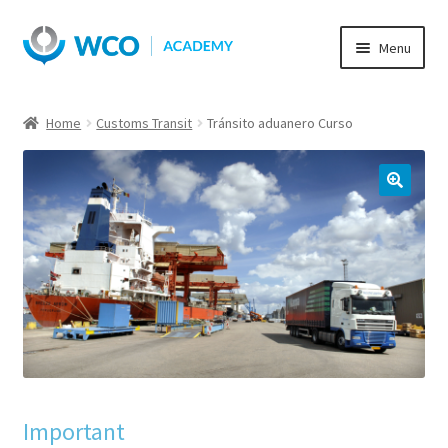
Skip
Skip
Menu
to
to
navigation
content
Home
Customs Transit
Tránsito aduanero Curso
Important