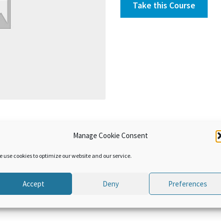
Take this Course
Manage Cookie Consent
 problemas que causan los procesos aduaneros ineficientes para el
e use cookies to optimize our website and our service.
os de la OMA abordarán estos problemas al observar siete pilares
 evaluar sus conocimientos.
Accept
Deny
Preferences