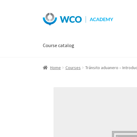
Skip
Skip
to
to
navigation
content
Course catalog
Home
Courses
Tránsito aduanero – Introdu