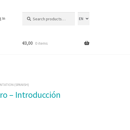
Search
Search
g In
for:
€
0,00
0 items
NTATION (SPANISH)
ro – Introducción