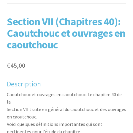
F
T
L
P
Section VII (Chapitres 40):
Caoutchouc et ouvrages en
caoutchouc
€
45,00
aceb
witte
inked
inter
Description
Caoutchouc et ouvrages en caoutchouc. Le chapitre 40 de
la
Section VII traite en général du caoutchouc et des ouvrages
en caoutchouc.
Voici quelques définitions importantes qui sont
pertinentes pour l’étude du chapitre.