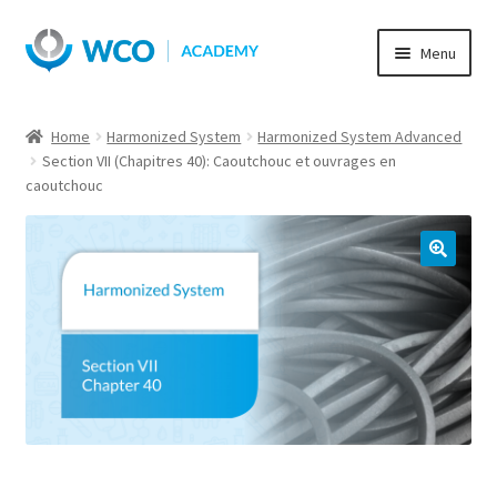
Skip
Skip
Menu
to
to
navigation
content
Home
Harmonized System
Harmonized System Advanced
Section VII (Chapitres 40): Caoutchouc et ouvrages en
caoutchouc