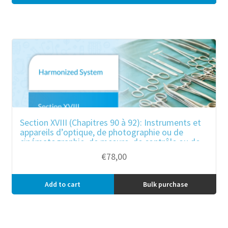
Section XVIII (Chapitres 90 à 92): Instruments et
appareils d’optique, de photographie ou de
cinématographie, de mesure, de contrôle ou de
précision ; instruments et appareils
€
78,00
médicochirurgicaux ; horlogerie ; instruments de
musique ; parties et accessoires de ces
instruments ou appareils.
Add to cart
Bulk purchase