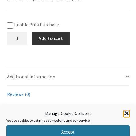
ook
r
in
est
Enable Bulk Purchase
Section
Add to cart
VII
(Chapitres
40):
Caoutchouc
et
Additional information
ouvrages
en
Reviews (0)
caoutchouc
quantity
Manage Cookie Consent
Additional information
We use cookies to optimize our website and our service.
Accept