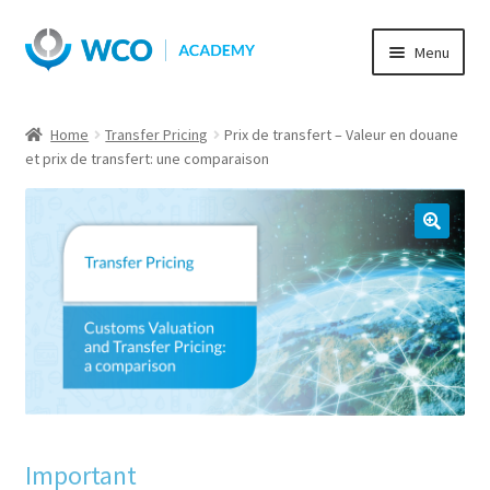
Skip
Skip
Menu
to
to
navigation
content
Home
Transfer Pricing
Prix de transfert – Valeur en douane
et prix de transfert: une comparaison
Important