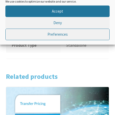
We use cookies to optimize our website and our service.
Accept
Additional information
Deny
Language
French
Preferences
Product Type
Standalone
Related products