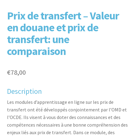
F
T
L
P
Prix de transfert – Valeur
en douane et prix de
transfert: une
comparaison
aceb
witte
inked
inter
€
78,00
Description
Les modules d’apprentissage en ligne sur les prix de
transfert ont été développés conjointement par l’OMD et
l’OCDE. Ils visent à vous doter des connaissances et des
compétences nécessaires à une bonne compréhension des
ook
r
in
est
enjeux liés aux prix de transfert. Dans ce module, des