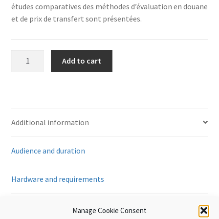
études comparatives des méthodes d’évaluation en douane
et de prix de transfert sont présentées.
Prix
Add to cart
de
transfert
-
Valeur
en
Additional information
douane
et
Audience and duration
prix
de
transfert:
Hardware and requirements
une
comparaison
Reviews (0)
Manage Cookie Consent
quantity