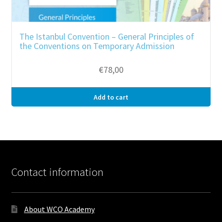
The Istanbul Convention – General Principles of
the Conventions on Temporary Admission
€
78,00
Add to cart
Contact information
About WCO Academy