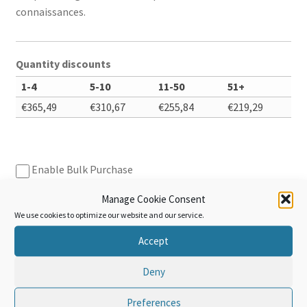
connaissances.
Quantity discounts
1-4
5-10
11-50
51+
€
365,49
€
310,67
€
255,84
€
219,29
Enable Bulk Purchase
Cours
Manage Cookie Consent
Add to cart
complet
We use cookies to optimize our website and our service.
de
Accept
la
Convention
Deny
d'Istanbul
Additional information
quantity
Preferences