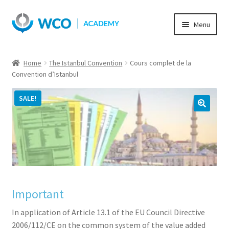
Skip
Skip
Menu
to
to
navigation
content
Home
The Istanbul Convention
Cours complet de la
Convention d’Istanbul
SALE!
Important
In application of Article 13.1 of the EU Council Directive
2006/112/CE on the common system of the value added