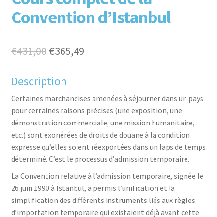
Convention d’Istanbul
Original
Current
€
431,00
€
365,49
price
price
Description
was:
is:
aceb
witte
inked
inter
Certaines marchandises amenées à séjourner dans un pays
€431,00.
€365,49.
pour certaines raisons précises (une exposition, une
démonstration commerciale, une mission humanitaire,
etc.) sont exonérées de droits de douane à la condition
expresse qu’elles soient réexportées dans un laps de temps
déterminé. C’est le processus d’admission temporaire.
La Convention relative à l’admission temporaire, signée le
ook
r
in
est
26 juin 1990 à Istanbul, a permis l’unification et la
simplification des différents instruments liés aux règles
d’importation temporaire qui existaient déjà avant cette