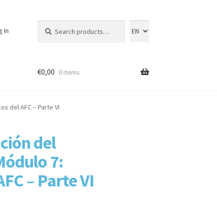
Search
Search
g In
for:
€
0,00
0 items
os del AFC – Parte VI
ción del
Módulo 7:
AFC – Parte VI