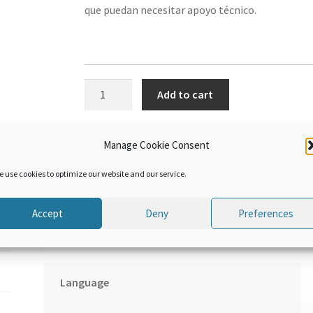
que puedan necesitar apoyo técnico.
Acuerdo
Add to cart
sobre
Facilitación
del
Manage Cookie Consent
Comercio
de
e use cookies to optimize our website and our service.
la
OMC.
Accept
Deny
Preferences
Módulo
Additional information
7:
Artículos
técnicos
Language
del