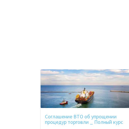
ook
r
in
est
Соглашение ВТО об упрощении
процедур торговли _ Полный курс