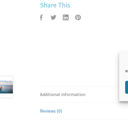
Share This
F
T
L
P
W
Additional information
aceb
witte
inked
inter
Reviews (0)