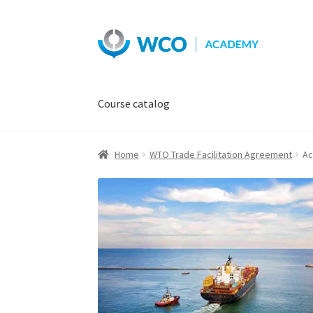
Skip
Skip
to
to
navigation
content
Course catalog
Home
WTO Trade Facilitation Agreement
Ac