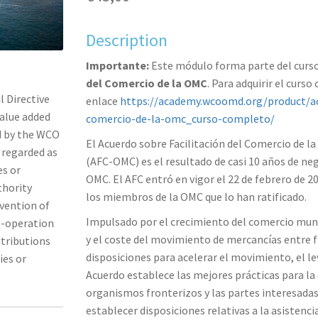
Description
Importante:
Este módulo forma parte del curso
del Comercio de la OMC
. Para adquirir el curs
l Directive
enlace
https://academy.wcoomd.org/product/acu
alue added
comercio-de-la-omc_curso-completo/
ed by the WCO
El Acuerdo sobre Facilitación del Comercio de l
s regarded as
(AFC-OMC) es el resultado de casi 10 años de ne
es or
OMC. El AFC entró en vigor el 22 de febrero de 2
thority
los miembros de la OMC que lo han ratificado.
nvention of
Impulsado por el crecimiento del comercio mundi
o-operation
y el coste del movimiento de mercancías entre f
ntributions
disposiciones para acelerar el movimiento, el le
ies or
Acuerdo establece las mejores prácticas para la
organismos fronterizos y las partes interesadas
establecer disposiciones relativas a la asistenc