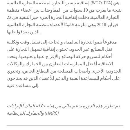
إتفاقية تيسير التجارة لمنظمة التجارة العالمية (WTO-TFA) هي
نتيجة ما يقرب من 10 سنوات من المفاوضات بين أعضاء منظمة
التجارة العالمية. دخلت إتفاقية التجارة الحرة حيز التنفيذ في 22
ook
r
in
est
فبراير 2018 وهي ملزمة قانونًا لأعضاء منظمة التجارة العالمية
الذين صدقوا عليها.
مدفوعاً بنمو التجارة العالمية، والحاجة إلى تقليل وقت وتكلفة
نقل البضائع عبر الحدود، تحتوي إتفاقية تسهيل التجارة على
أحكام لتسريع حركة البضائع والإفراج عنها وتخليصها. وتحدد
الاتفاقية أفضل الممارسات للتعاون بين الجمارك والوكالات
الحدودية الأخرى وأصحاب المصلحة من القطاع الخاص، وتحتوي
على أحكام للمساعدة الفنية والدعم للأعضاء الذين قد يحتاجون
إلى مساعدة فنية.
تم تطوير هذه الدورة بدعم مالي من هيئ
ة
جلالة الملك للإيرادات
والجمارك البريطانية (
HMRC
)