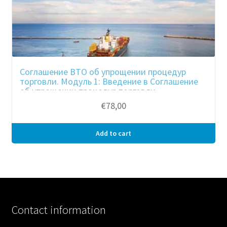
Соглашение ВТО об упрощении процедур
торговли. Модуль 1: Введение в Соглашение
об упрощении процедур торговли
€
78,00
Add to cart
Contact information