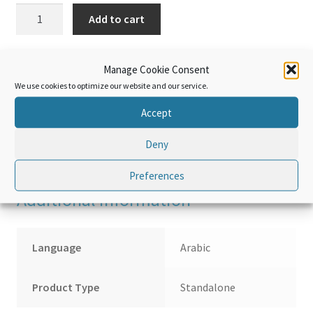
اتفاقية
Add to cart
تيسير
التجارة
التابعة
Manage Cookie Consent
لمنظمة
We use cookies to optimize our website and our service.
التجارة
Additional information
Accept
العالمية.
الوحدة
Deny
Reviews (0)
٦:
مقالات
Preferences
اتفاقية
Additional information
تيسير
التجارة
الفنية
Language
Arabic
–
الجزء
Product Type
Standalone
الخامس
quantity