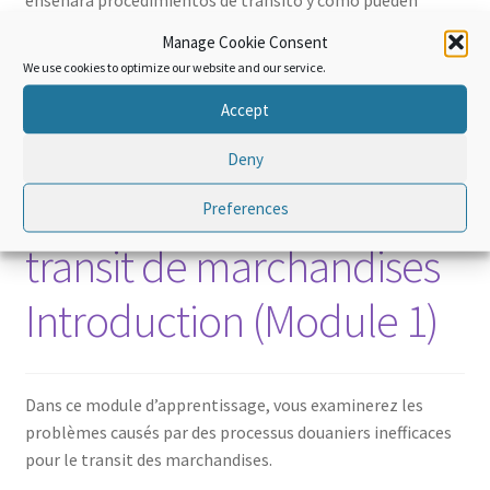
mejorarse utilizando normas internacionales.
Manage Cookie Consent
We use cookies to optimize our website and our service.
Accept
Deny
Transit douanier: Le
Preferences
transit de marchandises
Introduction (Module 1)
Dans ce module d’apprentissage, vous examinerez les
problèmes causés par des processus douaniers inefficaces
pour le transit des marchandises.