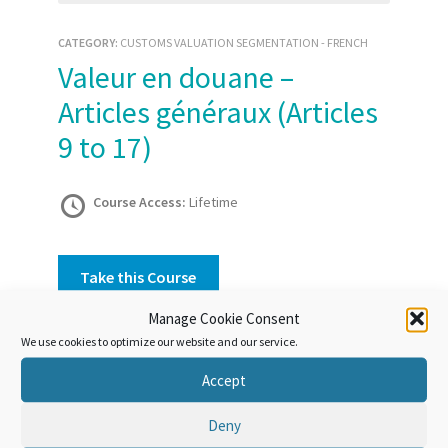
CATEGORY:
CUSTOMS VALUATION SEGMENTATION - FRENCH
Valeur en douane –
Articles généraux (Articles
9 to 17)
Course Access:
Lifetime
Take this Course
Manage Cookie Consent
We use cookies to optimize our website and our service.
Course Overview
Accept
Ce cours vous aidera à comprendre les règles
Deny
générales relatives à l’application des articles 9