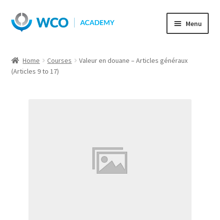
Skip
Skip
Menu
to
to
navigation
content
Home
Courses
Valeur en douane – Articles généraux
(Articles 9 to 17)