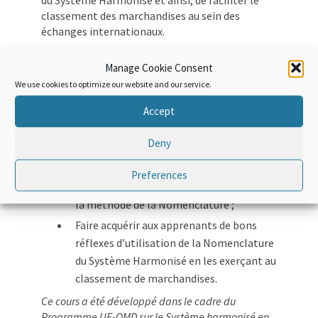
du Système Harmonisé et ainsi, de faciliter le
classement des marchandises au sein des
échanges internationaux.
Objectifs :
Manage Cookie Consent
We use cookies to optimize our website and our service.
Fournir aux apprenants les outils
Accept
nécessaires pour comprendre le
classement des
pierres et métaux ;
Deny
Mettre à la disposition des apprenants
des ressources efficaces et pertinentes
Preferences
visant l’assimilation et l’appropriation de
la méthode de la Nomenclature ;
Faire acquérir aux apprenants de bons
réflexes d’utilisation de la Nomenclature
du Système Harmonisé en les exerçant au
classement de marchandises.
Ce cours a été développé dans le cadre du
Programme UE-OMD sur le Système harmonisé en