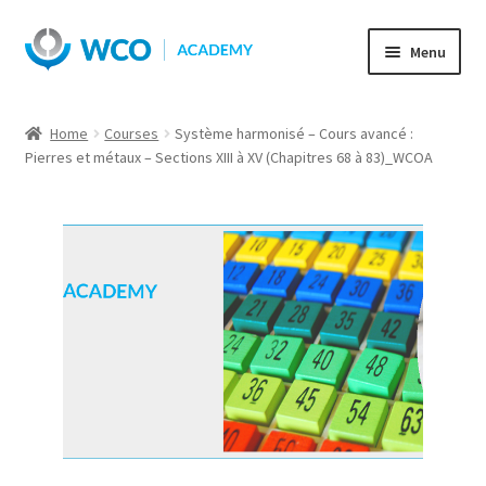
Skip
Skip
Menu
to
to
navigation
content
Home
Courses
Système harmonisé – Cours avancé :
Pierres et métaux – Sections XIII à XV (Chapitres 68 à 83)_WCOA