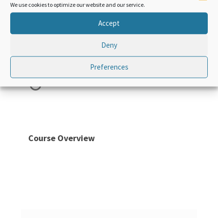
horlogerie ; instruments
We use cookies to optimize our website and our service.
de musique ; parties et
Accept
accessoires de ces
Deny
instruments ou appareils.
Preferences
Course Access:
Lifetime
Course Overview