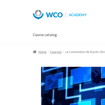
Skip
Skip
to
to
navigation
content
Course catalog
Home
Courses
La Convention de Kyoto rév