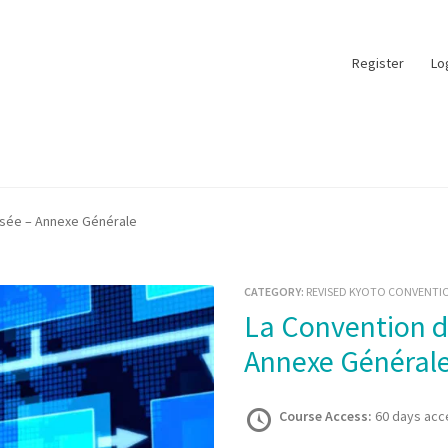
Register
Lo
isée – Annexe Générale
CATEGORY:
REVISED KYOTO CONVENTI
La Convention de Kyoto révisée –
Annexe Général
Course Access:
60 days acc