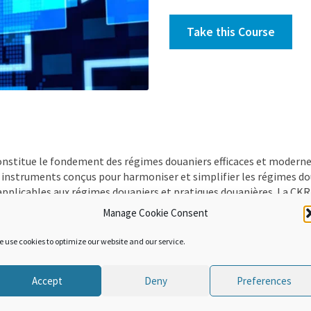
Take this Course
onstitue le fondement des régimes douaniers efficaces et moderne
 instruments conçus pour harmoniser et simplifier les régimes dou
 applicables aux régimes douaniers et pratiques douanières. La CK
 prévisibilité, la transparence, le partenariat, la gestion des risq
Manage Cookie Consent
es techniques douanières modernes.
e use cookies to optimize our website and our service.
Accept
Deny
Preferences
 cours d’apprentissage en ligne vous permettra de découvrir des co
rganisation.