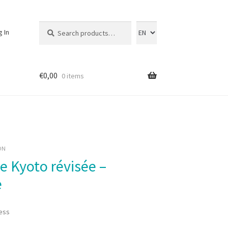
Search
Search
g In
for:
€
0,00
0 items
ON
e
ess