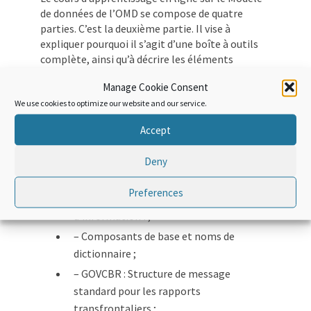
de données de l’OMD se compose de quatre
parties. C’est la deuxième partie. Il vise à
expliquer pourquoi il s’agit d’une boîte à outils
complète, ainsi qu’à décrire les éléments
suivants :
Manage Cookie Consent
We use cookies to optimize our website and our service.
– Introduction aux procédures
personnalisées et aux modèles de
Accept
processus métier ;
– Les Data Sets : le modèle OMD en tant
Deny
que bibliothèque ;
Preferences
– Comment construire des modèles
d’information ?;
– Composants de base et noms de
dictionnaire ;
– GOVCBR : Structure de message
standard pour les rapports
transfrontaliers ;