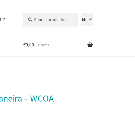
Search
Search
g In
for:
€
0,00
0 items
uaneira – WCOA