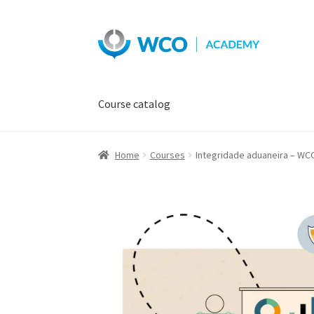
Skip
Skip
to
to
navigation
content
Course catalog
Home
Courses
Integridade aduaneira – WC