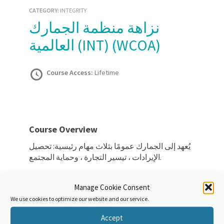
CATEGORY:
INTEGRITY
نزاهة منظمة الجمارك
العالمية (INT) (WCOA)
Course Access:
Lifetime
Course Overview
يُعهد إلى الجمارك عمومًا بثلاث مهام رئيسية: تحصيل
الإيرادات ، تيسير التجارة ، وحماية المجتمع.
لتحقيق هذه التوقعات بشكل فعال ، فإن المستوى
Manage Cookie Consent
العالي من النزاهة أمر بالغ الأهمية. يمكن أن يؤدي
We use cookies to optimize our website and our service.
الافتقار إلى النزاهة و / أو وجود الفساد إلى تدمير
شرعية إدارة الجمارك والحد بشدة من قدرتها على
Accept
إنجاز مهامها الأساسية بفعالية.