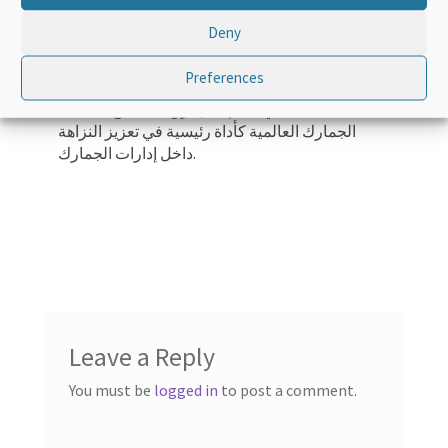
Deny
الهدف العام لهذا التعلم الإلكتروني هو خلق الوعي
بأهمية النزاهة في الجمارك والتأكيد على استخدام
Preferences
أدوات وأدوات تطوير النزاهة لمنظمة الجمارك
العالمية ، بما في ذلك إعلان أروشا المنقح لمنظمة
الجمارك العالمية كأداة رئيسية في تعزيز النزاهة
داخل إدارات الجمارك.
Leave a Reply
You must be
logged in
to post a comment.