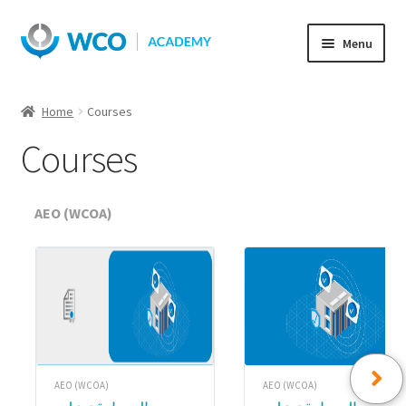
Skip
Skip
Menu
to
to
navigation
content
Home
Courses
Courses
AEO (WCOA)
AEO (WCOA)
AEO (WCOA)