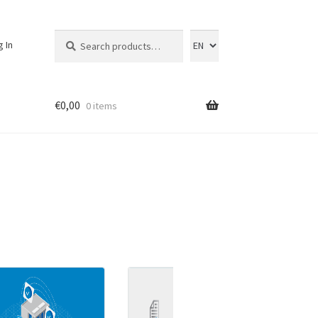
Search
Search
g In
for:
€
0,00
0 items