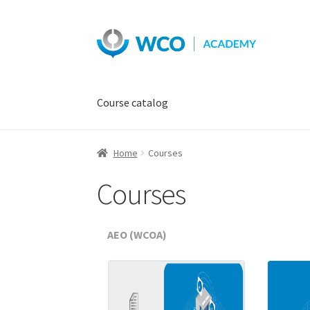
Skip
Skip
to
to
navigation
content
Course catalog
Home
Courses
Courses
AEO (WCOA)