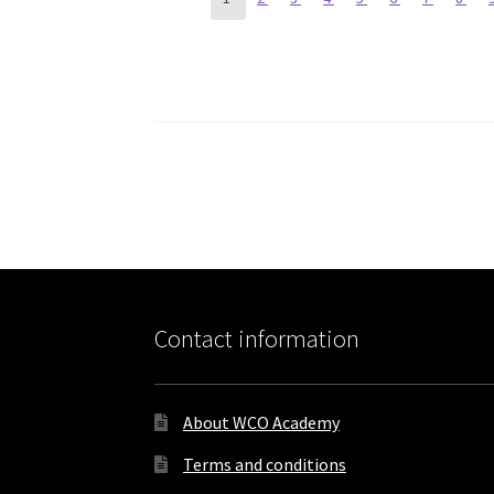
Courses
navigation
Contact information
About WCO Academy
Terms and conditions