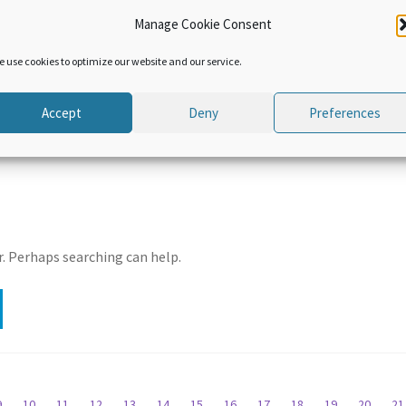
ARABIC
ARABI
Manage Cookie Consent
اتفاقية تيسير التجارة
اتفاقية تيسير التجارة
ظمة
التابعة لمنظمة
التابعة ل
e use cookies to optimize our website and our service.
لمية
التجارة العالمية.
التجارة ال.
 مقالات
الوحدة ٧: مقالات
الوحدة ٨:تنف
جارة
اتفاقية تيسير التجارة
تيسير ال
Accept
Deny
Preferences
لجزء
الفنية – الجزء
مس
السادس
r. Perhaps searching can help.
9
10
11
12
13
14
15
16
17
18
19
20
2