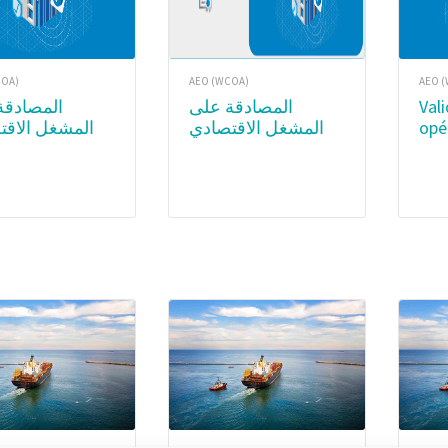
COA)
AEO (WCOA)
AEO 
المصادقة على
المصادقة على
Validation des
المشغل الاقت
المشغل الاقتصادي
opé
O) –
المعتمد (AEO) –
éco
ription
Certificate
(OE
Ac