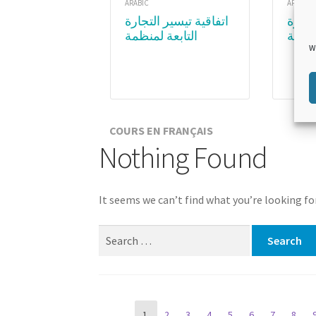
ARABIC
ARABIC
اتفاقية تيسير التجارة
منظمة
التابعة لمنظمة
W
عالمية
التجارة العالمية.
يذ اتفاقية
الوحدةع ٣ :المواد
تجارة
الفنية لاتفاقية تيسير
التجارة – الجزء الثاني
COURS EN FRANÇAIS
Nothing Found
It seems we can’t find what you’re looking fo
Search for:
Page
1
2
3
4
5
6
7
8