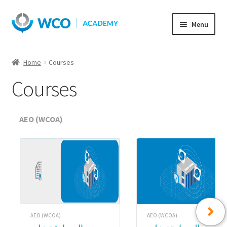
Skip
Skip
Menu
to
to
navigation
content
Home
Courses
Courses
AEO (WCOA)
AEO (WCOA)
AEO (WCOA)