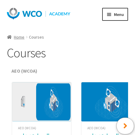
Skip
Skip
Menu
to
to
navigation
content
Home
Courses
Courses
AEO (WCOA)
AEO (WCOA)
AEO (WCOA)