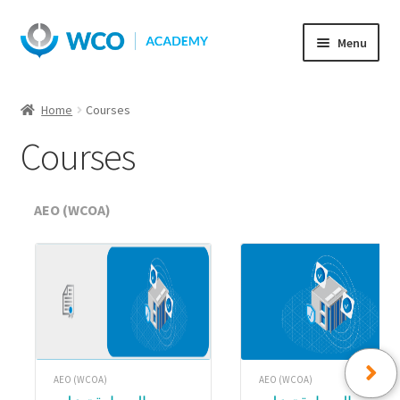
Skip
Skip
Menu
to
to
navigation
content
Home
Courses
Courses
AEO (WCOA)
AEO (WCOA)
AEO (WCOA)