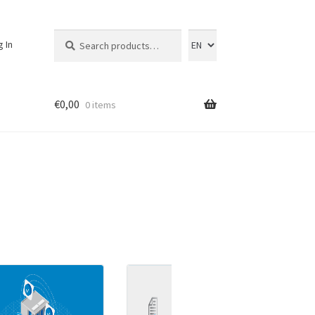
Search
Search
g In
for:
€
0,00
0 items