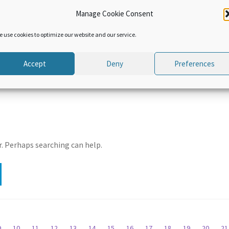
ARABIC
ARABI
Manage Cookie Consent
اتفاقية تيسير التجارة
اتفاقية تيسير التجارة
ظمة
التابعة لمنظمة
التابعة ل
e use cookies to optimize our website and our service.
لمية
التجارة العالمية.
التجارة ال.
 مقالات
الوحدة ٧: مقالات
الوحدة ٨:تنف
جارة
اتفاقية تيسير التجارة
تيسير ال
Accept
Deny
Preferences
لجزء
الفنية – الجزء
مس
السادس
r. Perhaps searching can help.
9
10
11
12
13
14
15
16
17
18
19
20
2