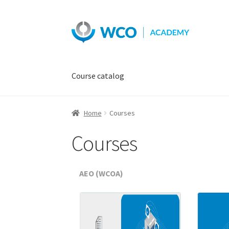
Skip
Skip
to
to
navigation
content
Course catalog
Home
Courses
Courses
AEO (WCOA)