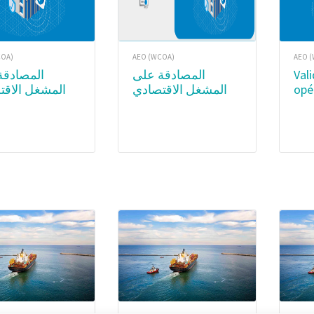
COA)
AEO (WCOA)
AEO 
المصادقة على
المصادقة على
Validation des
المشغل الاقت
المشغل الاقتصادي
opé
O) –
المعتمد (AEO) –
éco
ription
Certificate
(OE
Ac