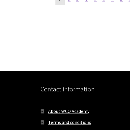
Courses
navigation
Contact information
About WCO Academy
Terms and conditions