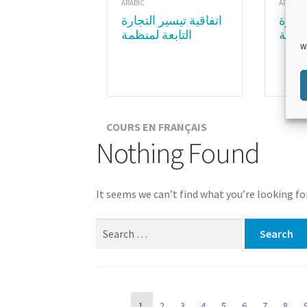
ARABIC
ARABIC
اتفاقية تيسير التجارة
منظمة
التابعة لمنظمة
W
عالمية
التجارة العالمية.
يذ اتفاقية
الوحدةع ٣ :المواد
تجارة
الفنية لاتفاقية تيسير
التجارة – الجزء الثاني
COURS EN FRANÇAIS
Nothing Found
It seems we can’t find what you’re looking fo
Search for:
Page
1
2
3
4
5
6
7
8