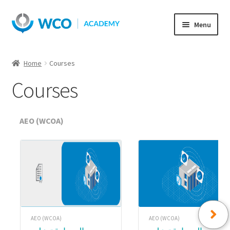
Skip
Skip
Menu
to
to
navigation
content
Home
Courses
Courses
AEO (WCOA)
AEO (WCOA)
AEO (WCOA)