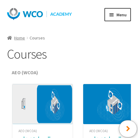
Skip
Skip
Menu
to
to
navigation
content
Home
Courses
Courses
AEO (WCOA)
AEO (WCOA)
AEO (WCOA)