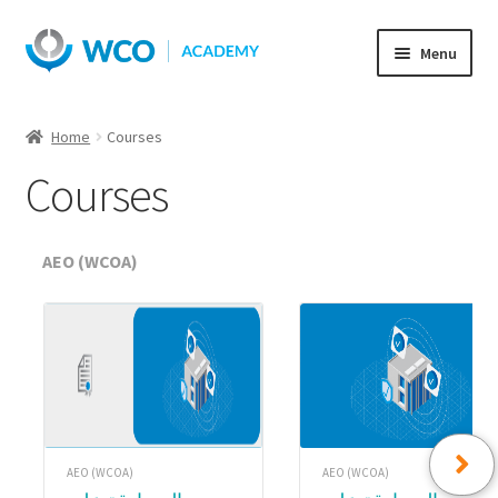
Skip
Skip
Menu
to
to
navigation
content
Home
Courses
Courses
AEO (WCOA)
AEO (WCOA)
AEO (WCOA)