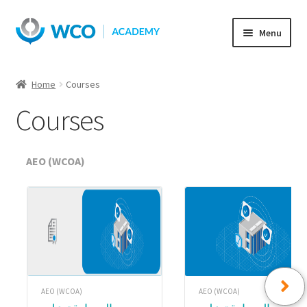
Skip
Skip
Menu
to
to
navigation
content
Home
Courses
Courses
AEO (WCOA)
AEO (WCOA)
AEO (WCOA)