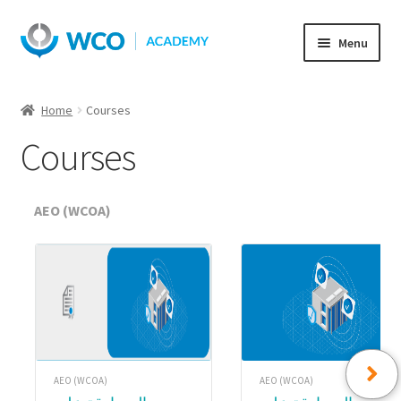
Skip
Skip
Menu
to
to
navigation
content
Home
Courses
Courses
AEO (WCOA)
AEO (WCOA)
AEO (WCOA)