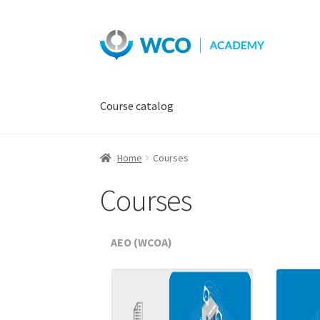
Skip
Skip
to
to
navigation
content
Course catalog
Home
Courses
Courses
AEO (WCOA)