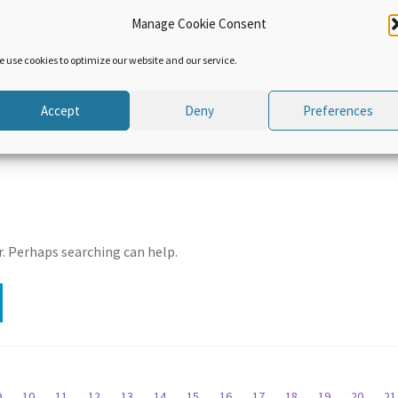
ARABIC
ARABI
Manage Cookie Consent
اتفاقية تيسير التجارة
اتفاقية تيسير التجارة
ظمة
التابعة لمنظمة
التابعة ل
e use cookies to optimize our website and our service.
لمية
التجارة العالمية.
التجارة ال.
 مقالات
الوحدة ٧: مقالات
الوحدة ٨:تنف
جارة
اتفاقية تيسير التجارة
تيسير ال
Accept
Deny
Preferences
لجزء
الفنية – الجزء
مس
السادس
r. Perhaps searching can help.
9
10
11
12
13
14
15
16
17
18
19
20
2