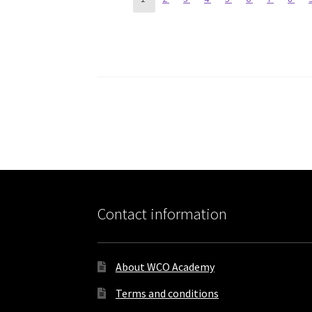
Courses
navigation
Contact information
About WCO Academy
Terms and conditions