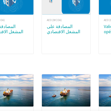
COA)
AEO (WCOA)
AEO 
المصادقة على
المصادقة على
Validation des
المشغل الاقت
المشغل الاقتصادي
opé
O) –
المعتمد (AEO) –
éco
ription
Certificate
(OE
Ac