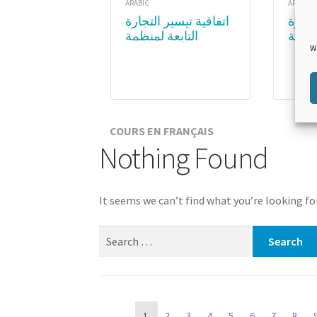
ARABIC
ARABIC
اتفاقية تيسير التجارة
منظمة
التابعة لمنظمة
W
عالمية
التجارة العالمية.
يذ اتفاقية
الوحدةع ٣ :المواد
تجارة
الفنية لاتفاقية تيسير
التجارة – الجزء الثاني
COURS EN FRANÇAIS
Nothing Found
It seems we can’t find what you’re looking fo
Search for:
Page
1
2
3
4
5
6
7
8