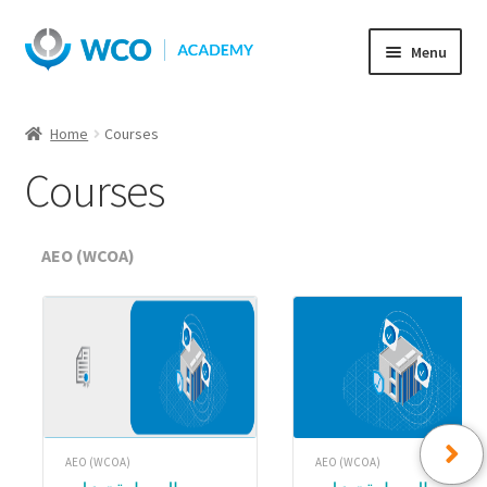
Skip
Skip
Menu
to
to
navigation
content
Home
Courses
Courses
AEO (WCOA)
AEO (WCOA)
AEO (WCOA)