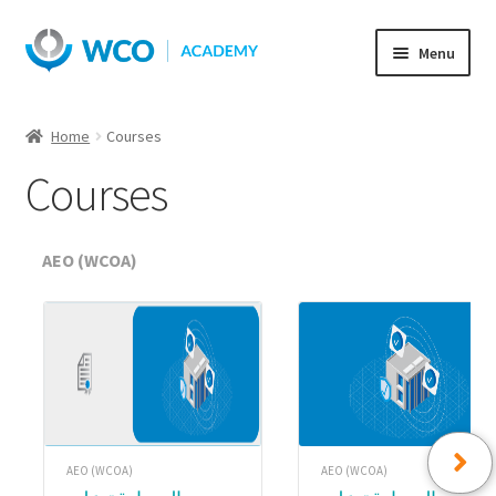
Skip
Skip
Menu
to
to
navigation
content
Home
Courses
Courses
AEO (WCOA)
AEO (WCOA)
AEO (WCOA)