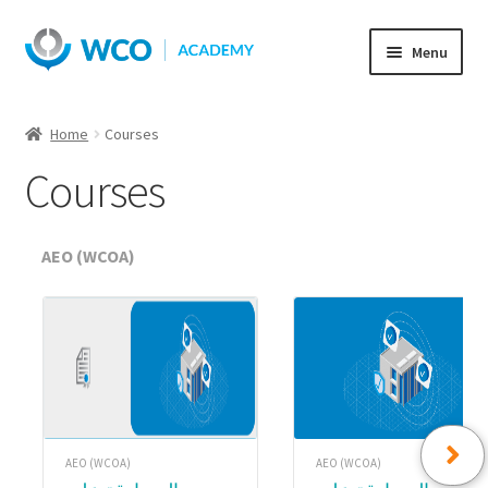
Skip
Skip
Menu
to
to
navigation
content
Home
Courses
Courses
AEO (WCOA)
AEO (WCOA)
AEO (WCOA)